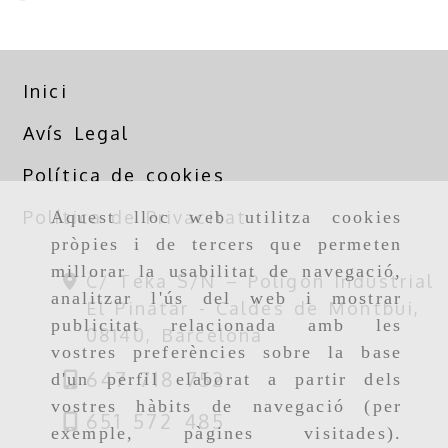
Inici
Avís Legal
Política de cookies
Política de Privacitat
Aquest lloc web utilitza cookies
pròpies i de tercers que permeten
millorar la usabilitat de navegació,
C/ Teka S/N – Polígon Industrial
analitzar l'ús del web i mostrar
El Pinatar -
Caldes de Montbui,
publicitat relacionada amb les
08140,
Barcelona
vostres preferències sobre la base
647 718 752
d'un perfil elaborat a partir dels
vostres hàbits de navegació (per
651 572 485
exemple, pàgines visitades).