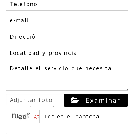
Examinar
Adjuntar foto
o archivo expl
…
icativo