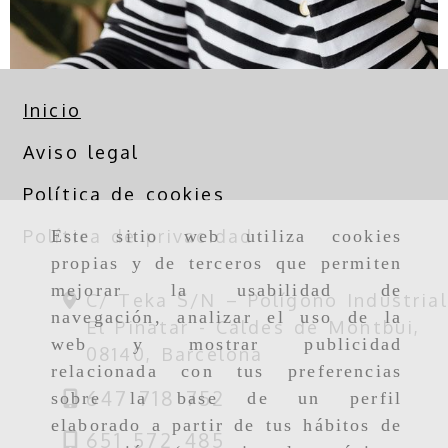
Inicio
Aviso legal
Política de cookies
Política de privacidad
Este sitio web utiliza cookies
propias y de terceros que permiten
mejorar la usabilidad de
C/ Teka S/N – Polígono Industrial
navegación, analizar el uso de la
El Pinatar -
Caldes de Montbui,
web y mostrar publicidad
08140,
Barcelona
relacionada con tus preferencias
647 718 752
sobre la base de un perfil
elaborado a partir de tus hábitos de
651 572 485